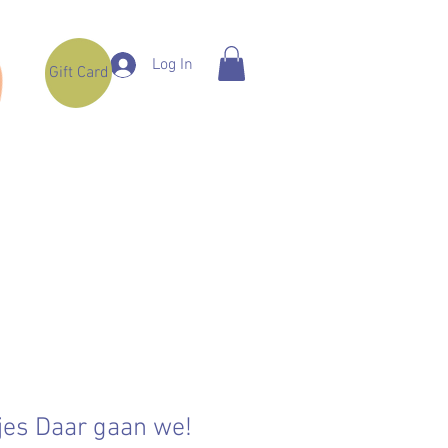
Log In
Gift Card
jes Daar gaan we!