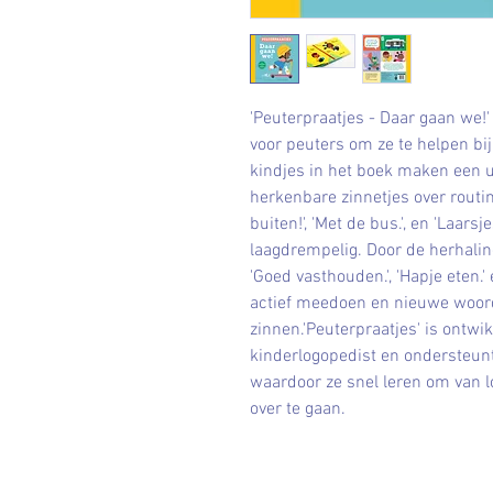
'Peuterpraatjes - Daar gaan we!
voor peuters om ze te helpen bij
kindjes in het boek maken een u
herkenbare zinnetjes over routin
buiten!', 'Met de bus.', en 'Laars
laagdrempelig. Door de herhaling 
'Goed vasthouden.', 'Hapje eten.
actief meedoen en nieuwe woord
zinnen.'Peuterpraatjes' is ontw
kinderlogopedist en ondersteunt
waardoor ze snel leren om van 
over te gaan.