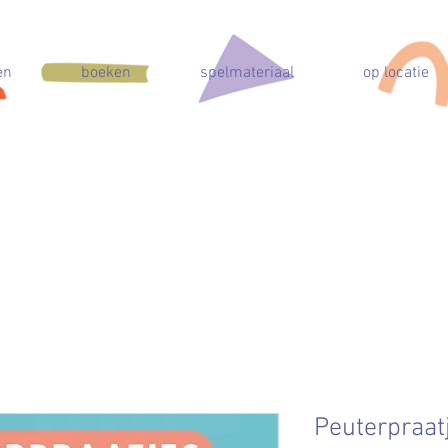
en
boeken
spelmateriaal
op locatie
Peuterpraat