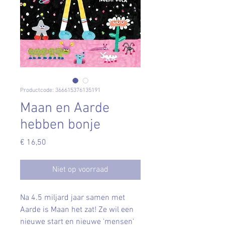
Productcode: 366615376135191
Maan en Aarde
hebben bonje
Prijs
€ 16,50
Niet op voorraad
Na 4.5 miljard jaar samen met
Aarde is Maan het zat! Ze wil een
nieuwe start en nieuwe 'mensen'