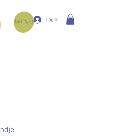
Log In
Gift Card
ndje