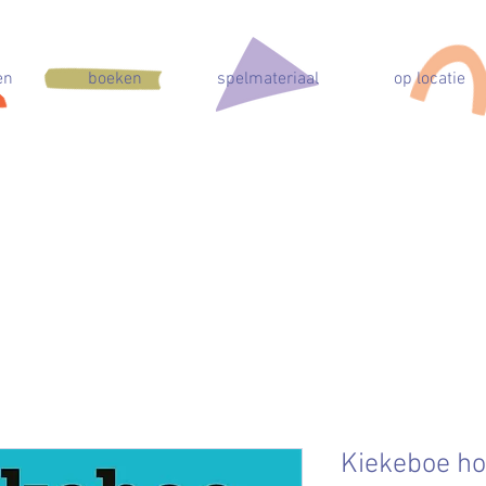
en
boeken
spelmateriaal
op locatie
Kiekeboe ho