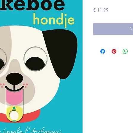
Prijs
€ 11,99
N