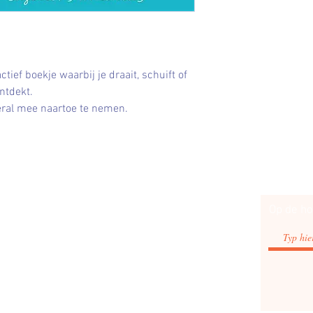
tief boekje waarbij je draait, schuift of
ntdekt.
ral mee naartoe te nemen.
Afhalen en verzenden
Op de ho
Retourneren
Privacy