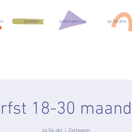
en
boeken
spelmateriaal
op locatie
rfst 18-30 maan
za 04 okt
  |  
Zottegem