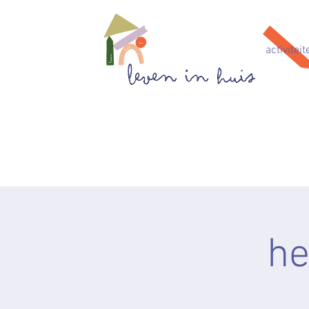
activiteit
he