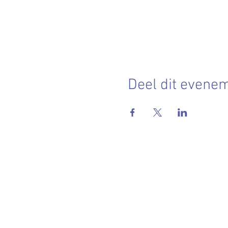
Deel dit evene
Contact
leveninhuis@hotmail.com