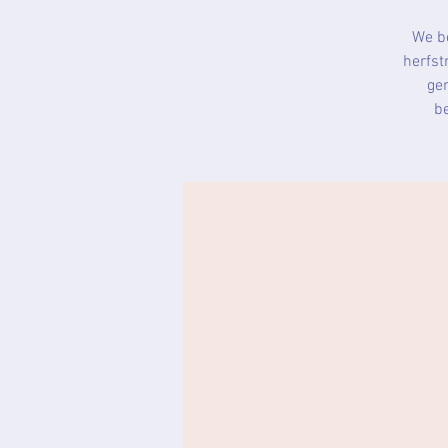
We be
herfst
gen
be